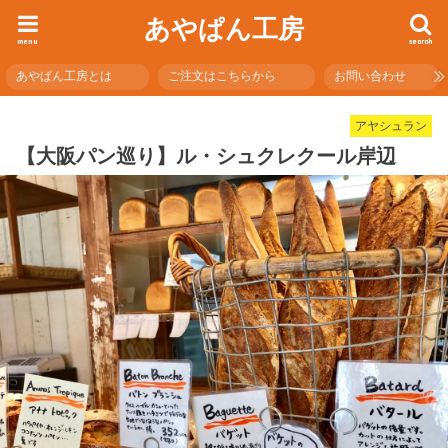
あやぱん工房
menu
search
あやぱん工房とは
ご注文はこちらから
お問い合わせ
アヤシュラン
【大阪パン巡り】ル・シュクレクール岸辺