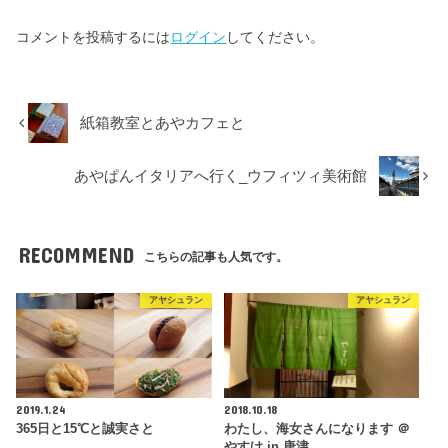
コメントを投稿するには
ログイン
してください。
紙箱教室とあやカフェと
あやぱんイタリアへ行く_ウフィツィ美術館
RECOMMEND
こちらの記事も人気です。
アヤシュラン
アヤシュラン
2019.1.24
2018.10.18
365日と15℃と誠実さと
わたし、海女さんになります ＠
やすけ in 唐津