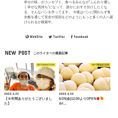
幸せの味」がコンセプト。食べるみんなが”ふんわり優し
く幸せな気持ち”になって、誰かにおすそ分けしたくな
る、そんなパンを作ってます。 今後はパンに関わらず食
全般を通じて安全や笑顔をどのようにもっと多くの人へ届
けられるか模索中。
WebSite
Twitter
Facebook
NEW POST
このライターの最新記事
INFORMATION
INFORMATION
2022.6.25
2022.6.22
【８年間ありがとうございまし
6/24(金)12:00よりOPEN
た】
&#…