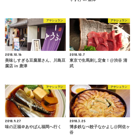
アヤシュラン
アヤシュラン
2018.10.16
2018.10.7
美味しすぎる豆腐屋さん、川島豆
東京で生馬刺し定食！@渋谷 清
腐店 in 唐津
武
アヤシュラン
アヤシュラン
2018.9.27
2018.3.25
味の正福＠あやぱん福岡へ行く
博多鉄なべ餃子なかよし@阿佐ヶ
谷