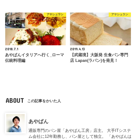
アヤシュラン
アヤシュラン
2018.7.1
2019.4.13
あやぱんイタリアへ行く_ローマ
【武蔵境】大阪発 生食パン専門
伝統料理編
店 Lapan(ラパン)を発見！
ABOUT
この記事をかいた人
あやぱん
通販専門のパン屋「あやぱん工房」店主。 大手ITシステ
ム会社に12年勤務し、パン屋として独立。 「あやぱんは