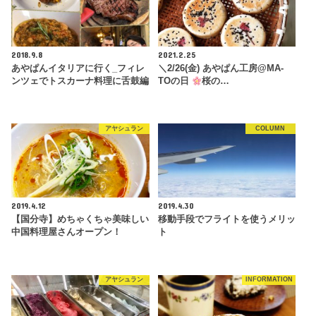
2018.9.8
2021.2.25
あやぱんイタリアに行く_フィレ
＼2/26(金) あやぱん工房@MA-
ンツェでトスカーナ料理に舌鼓編
TOの日
桜の…
アヤシュラン
COLUMN
2019.4.12
2019.4.30
【国分寺】めちゃくちゃ美味しい
移動手段でフライトを使うメリッ
中国料理屋さんオープン！
ト
アヤシュラン
INFORMATION