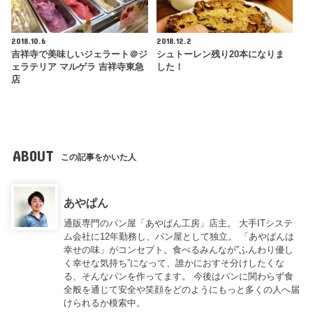
2018.10.6
2018.12.2
吉祥寺で美味しいジェラート＠ジ
シュトーレン残り20本になりま
ェラテリア マルゲラ 吉祥寺東急
した！
店
ABOUT
この記事をかいた人
あやぱん
通販専門のパン屋「あやぱん工房」店主。 大手ITシステ
ム会社に12年勤務し、パン屋として独立。 「あやぱんは
幸せの味」がコンセプト。食べるみんなが”ふんわり優し
く幸せな気持ち”になって、誰かにおすそ分けしたくな
る、そんなパンを作ってます。 今後はパンに関わらず食
全般を通じて安全や笑顔をどのようにもっと多くの人へ届
けられるか模索中。