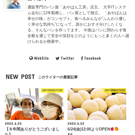
通販専門のパン屋「あやぱん工房」店主。 大手ITシステ
ム会社に12年勤務し、パン屋として独立。 「あやぱんは
幸せの味」がコンセプト。食べるみんなが”ふんわり優し
く幸せな気持ち”になって、誰かにおすそ分けしたくな
る、そんなパンを作ってます。 今後はパンに関わらず食
全般を通じて安全や笑顔をどのようにもっと多くの人へ届
けられるか模索中。
WebSite
Twitter
Facebook
NEW POST
このライターの最新記事
INFORMATION
INFORMATION
2022.6.25
2022.6.22
【８年間ありがとうございまし
6/24(金)12:00よりOPEN
た】
&#…