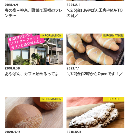
2018.4.9
2021.2.4
春の宴～神奈川野菜で至福のフレ
＼2/5(金) あやぱん工房@MA-TO
ンチ〜
の日／
INFORMATION
INFORMATION
2018.8.30
2021.7.1
あやぱん、カフェ始めるってよ
＼7/2(金)12時からOpenです！／
INFORMATION
BREAD
2020.9.17
2018.12.8