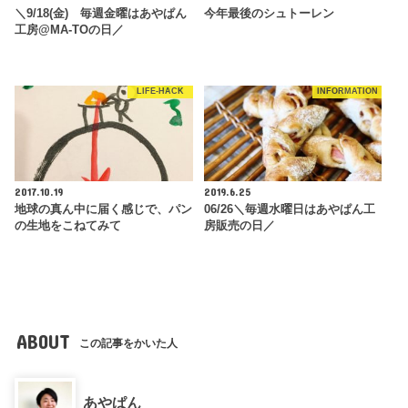
＼9/18(金) 毎週金曜はあやぱん
今年最後のシュトーレン
工房@MA-TOの日／
LIFE-HACK
INFORMATION
2017.10.19
2019.6.25
地球の真ん中に届く感じで、パン
06/26＼毎週水曜日はあやぱん工
の生地をこねてみて
房販売の日／
ABOUT
この記事をかいた人
あやぱん