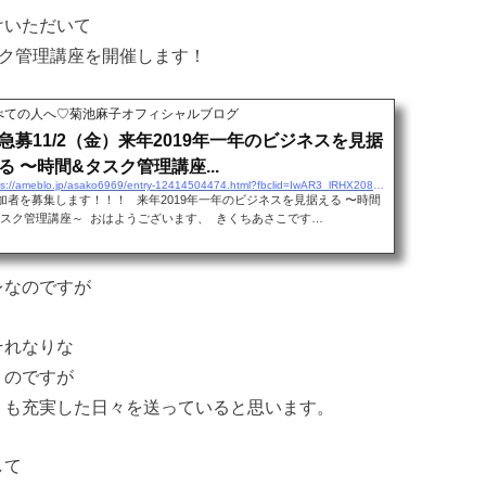
けいただいて
タスク管理講座を開催します！
べての人へ♡菊池麻子オフィシャルブログ
急募11/2（金）来年2019年一年のビジネスを見据
る 〜時間&タスク管理講座...
https://ameblo.jp/asako6969/entry-12414504474.html?fbclid=IwAR3_lRHX2081zO3nMz1ZGrd5TRl2qoaPgxpCGhkcZPCCAWihC9fl2uT61Do
加者を募集します！！！ 来年2019年一年のビジネスを見据える 〜時間
タスク管理講座～ おはようございます、 きくちあさこです…
レなのですが
それなりな
うのですが
トも充実した日々を送っていると思います。
して