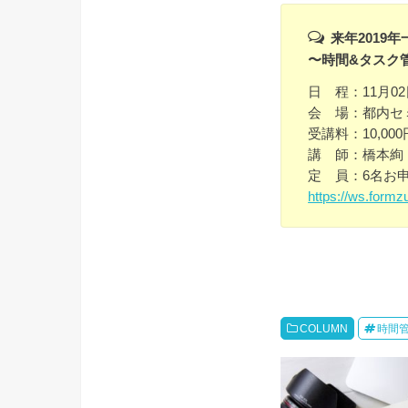
来年2019
〜時間&タスク
日 程：11月02
会 場：都内セ
受講料：10,00
講 師：橋本絢
定 員：6名お
https://ws.formz
COLUMN
時間