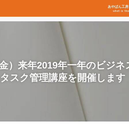
あやぱん工房
what is tha
2（金）来年2019年一年のビジ
&タスク管理講座を開催します