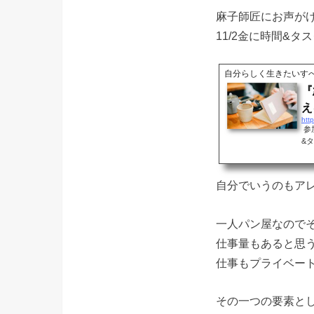
麻子師匠にお声が
11/2金に時間&
自分らしく生きたいす
『
え
参
&
自分でいうのもア
一人パン屋なので
仕事量もあると思
仕事もプライベー
その一つの要素と