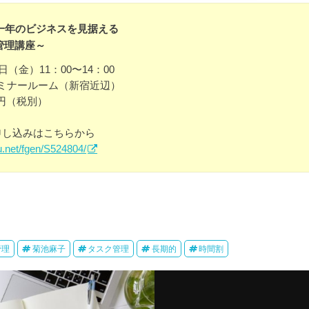
年一年のビジネスを見据える
管理講座～
日（金）11：00〜14：00
ミナールーム（新宿近辺）
0円（税別）
申し込みはこちらから
u.net/fgen/S524804/
管理
菊池麻子
タスク管理
長期的
時間割