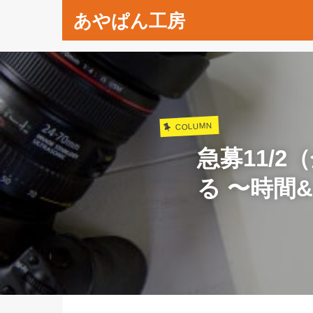
あやぱん工房
COLUMN
急募11/
る 〜時間