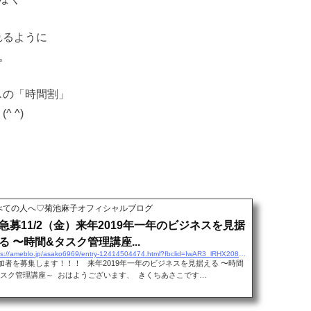
れるように
。
スの「時間割」
 ^)
べての人へ♡菊池麻子オフィシャルブログ
急募11/2（金）来年2019年一年のビジネスを見据
る 〜時間&タスク管理講座...
https://ameblo.jp/asako6969/entry-12414504474.html?fbclid=IwAR3_lRHX2081zO3nMz1ZGrd5TRl2qoaPgxpCGhkcZPCCAWihC9fl2uT61Do
加者を募集します！！！ 来年2019年一年のビジネスを見据える 〜時間
タスク管理講座～ おはようございます、 きくちあさこです…