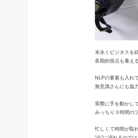
末永くビジネスを
長期的視点も養え
NLPの要素も入れ
無意識さんにも協
実際に手を動かし
みっちり３時間の
忙しくて時間が取
”今”に溺れるので