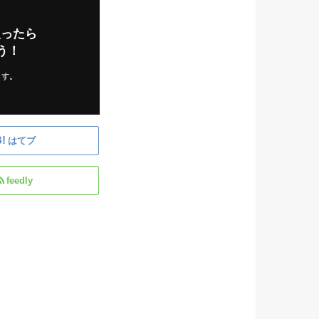
入ったら
う！
ます。
はてブ
feedly