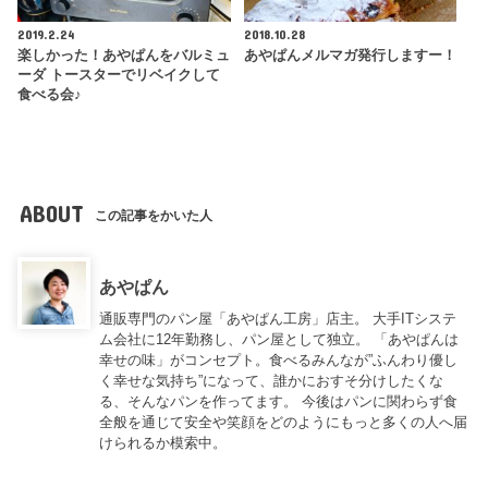
2019.2.24
2018.10.28
楽しかった！あやぱんをバルミュ
あやぱんメルマガ発行しますー！
ーダ トースターでリベイクして
食べる会♪
ABOUT
この記事をかいた人
あやぱん
通販専門のパン屋「あやぱん工房」店主。 大手ITシステ
ム会社に12年勤務し、パン屋として独立。 「あやぱんは
幸せの味」がコンセプト。食べるみんなが”ふんわり優し
く幸せな気持ち”になって、誰かにおすそ分けしたくな
る、そんなパンを作ってます。 今後はパンに関わらず食
全般を通じて安全や笑顔をどのようにもっと多くの人へ届
けられるか模索中。