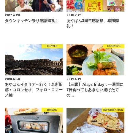
2017.4.20
2018.7.23
タウンキッチン祭り感謝御礼！
あやぱん3周年感謝祭、感謝御
礼！
TRAVEL
COOKING
2018.6.30
2019.6.19
あやぱんイタリアへ行く！名所旧
【三鷹】7days friday：一週間に
跡：コロッセオ、フォロ・ロマー
7日食べてもあきない揚げたて
ノ編
の…
BREAD
INFORMATION