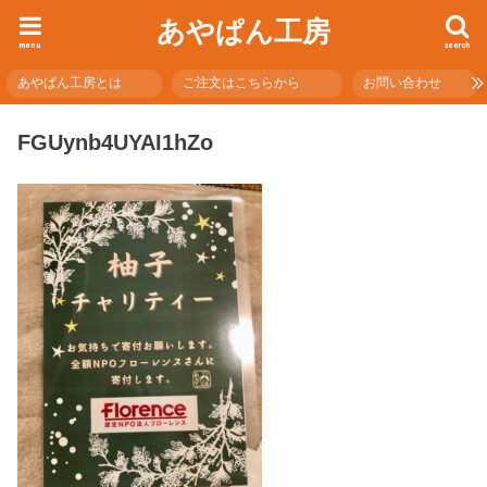
あやぱん工房
menu
search
あやぱん工房とは
ご注文はこちらから
お問い合わせ
FGUynb4UYAI1hZo