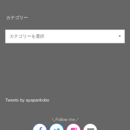
カテゴリー
Tweets by ayapankobo
＼Follow me／