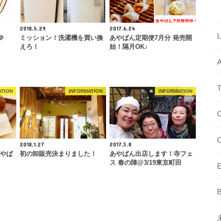
2018.5.29
2017.6.24
＠
ミッション！洗濯機を買い換
あやぱん定期便7月分 発売開
えろ！
始！隔月OK♪
ATION
INFORMATION
INFORMATION
2018.1.27
2017.3.8
あやぱ
初の卸販売決まりました！
あやぱん出店します！寺フェ
ス 春の陣@3/19東京町田