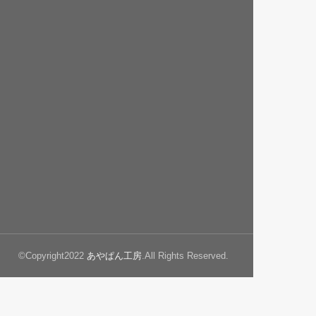
©Copyright2022
あやぱん工房
.All Rights Reserved.