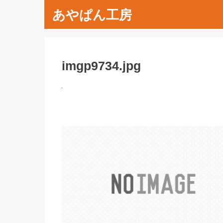
あやぱん工房
imgp9734.jpg