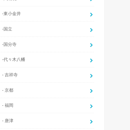
-東小金井
-国立
-国分寺
-代々木八幡
- 吉祥寺
- 京都
- 福岡
- 唐津