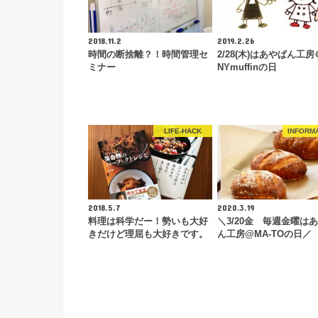
2018.11.2
2019.2.26
時間の断捨離？！時間管理セ
2/28(木)はあやぱん工房
ミナー
NYmuffinの日
LIFE-HACK
INFORM
2018.5.7
2020.3.19
料理は科学だー！勢いも大好
＼3/20金 毎週金曜は
きだけど理屈も大好きです。
ん工房@MA-TOの日／