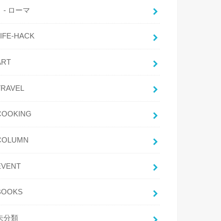
- ローマ
LIFE-HACK
ART
TRAVEL
COOKING
COLUMN
EVENT
BOOKS
未分類