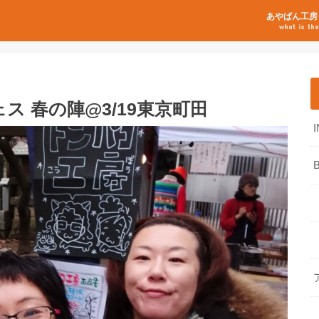
あやぱん工房
what is tha
 春の陣@3/19東京町田