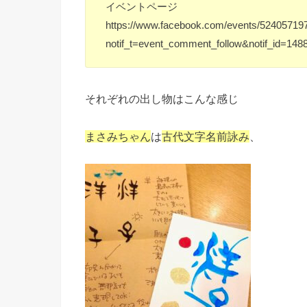
イベントページ
https://www.facebook.com/events/52405719
notif_t=event_comment_follow&notif_id=14
それぞれの出し物はこんな感じ
まさみちゃん
は
古代文字名前詠み
、