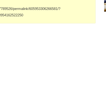
7789526/permalink/605953306266581/?
88954162522250