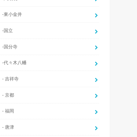
-東小金井
-国立
-国分寺
-代々木八幡
- 吉祥寺
- 京都
- 福岡
- 唐津