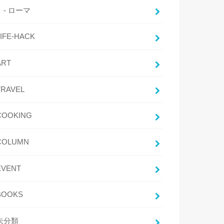
- ローマ
LIFE-HACK
ART
TRAVEL
COOKING
COLUMN
EVENT
BOOKS
未分類