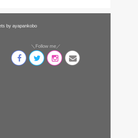
ts by ayapankobo
＼Follow me／