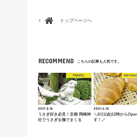
トップページへ
RECOMMEND
こちらの記事も人気です。
TRAVEL
INFORM
2017.8.16
2021.6.10
うさぎ好き必見！京都 岡崎神
＼6/11(金)12時からOpe
社でうさぎを撫でまくる
す！／