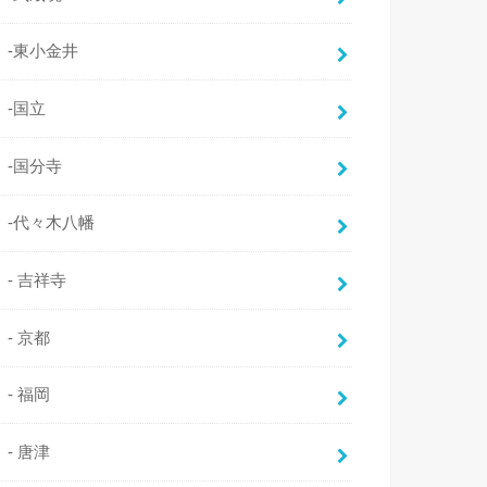
-東小金井
-国立
-国分寺
-代々木八幡
- 吉祥寺
- 京都
- 福岡
- 唐津