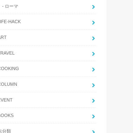
- ローマ
LIFE-HACK
ART
TRAVEL
COOKING
COLUMN
EVENT
BOOKS
未分類