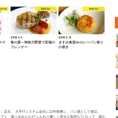
ATION
BREAD
BREAD
2018.4.9
2018.3.19
スケ
春の宴～神奈川野菜で至福の
ますみ食堂deカレーパン祭り
フレンチ〜
の巻き
」店主。 大手ITシステム会社に12年勤務し、パン屋として独立。
プト。食べるみんなが”ふんわり優しく幸せな気持ち”になって、誰か