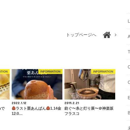
トップページへ
ATION
INFORMATION
INFORMATION
2022.1.12
2019.2.21
nで
ラスト栗あんぱん
1.14金
紡ぐ〜糸と灯り展〜＠神楽坂
12:0…
フラスコ