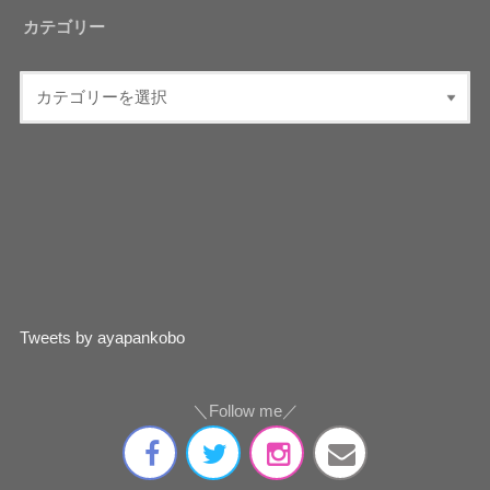
カテゴリー
Tweets by ayapankobo
＼Follow me／