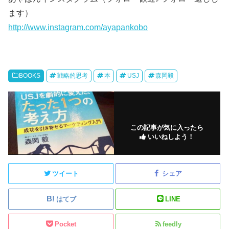
ます）
http://www.instagram.com/ayapankobo
BOOKS
戦略的思考
本
USJ
森岡毅
この記事が気に入ったら
いいねしよう！
ツイート
シェア
はてブ
LINE
Pocket
feedly