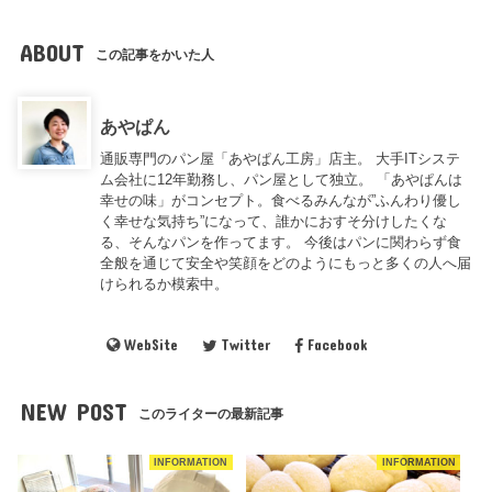
ABOUT
この記事をかいた人
あやぱん
通販専門のパン屋「あやぱん工房」店主。 大手ITシステ
ム会社に12年勤務し、パン屋として独立。 「あやぱんは
幸せの味」がコンセプト。食べるみんなが”ふんわり優し
く幸せな気持ち”になって、誰かにおすそ分けしたくな
る、そんなパンを作ってます。 今後はパンに関わらず食
全般を通じて安全や笑顔をどのようにもっと多くの人へ届
けられるか模索中。
WebSite
Twitter
Facebook
NEW POST
このライターの最新記事
INFORMATION
INFORMATION