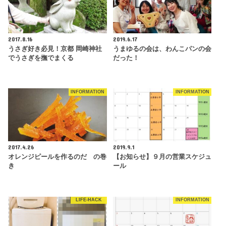
2017.8.16
2019.6.17
うさぎ好き必見！京都 岡崎神社
うまゆるの会は、わんこパンの会
でうさぎを撫でまくる
だった！
INFORMATION
INFORMATION
2017.4.26
2019.9.1
オレンジピールを作るのだ の巻
【お知らせ】９月の営業スケジュ
き
ール
LIFE-HACK
INFORMATION