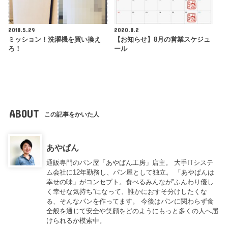
2018.5.29
2020.8.2
ミッション！洗濯機を買い換え
【お知らせ】8月の営業スケジュ
ろ！
ール
ABOUT
この記事をかいた人
あやぱん
通販専門のパン屋「あやぱん工房」店主。 大手ITシステ
ム会社に12年勤務し、パン屋として独立。 「あやぱんは
幸せの味」がコンセプト。食べるみんなが”ふんわり優し
く幸せな気持ち”になって、誰かにおすそ分けしたくな
る、そんなパンを作ってます。 今後はパンに関わらず食
全般を通じて安全や笑顔をどのようにもっと多くの人へ届
けられるか模索中。