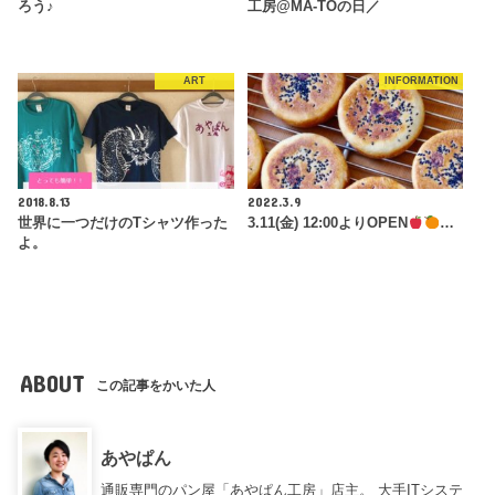
ろう♪
工房@MA-TOの日／
ART
INFORMATION
2018.8.13
2022.3.9
世界に一つだけのTシャツ作った
3.11(金) 12:00よりOPEN
…
よ。
ABOUT
この記事をかいた人
あやぱん
通販専門のパン屋「あやぱん工房」店主。 大手ITシステ