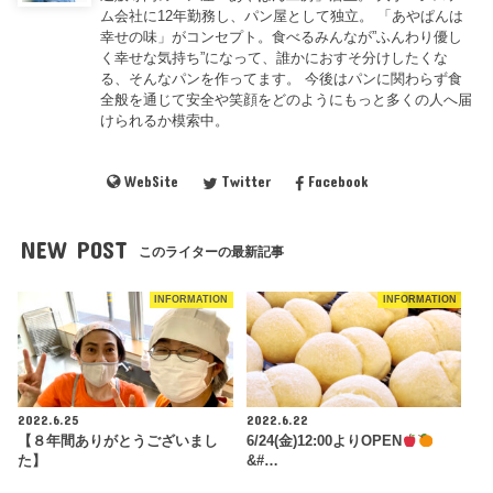
ム会社に12年勤務し、パン屋として独立。 「あやぱんは
幸せの味」がコンセプト。食べるみんなが”ふんわり優し
く幸せな気持ち”になって、誰かにおすそ分けしたくな
る、そんなパンを作ってます。 今後はパンに関わらず食
全般を通じて安全や笑顔をどのようにもっと多くの人へ届
けられるか模索中。
WebSite
Twitter
Facebook
NEW POST
このライターの最新記事
INFORMATION
INFORMATION
2022.6.25
2022.6.22
【８年間ありがとうございまし
6/24(金)12:00よりOPEN
た】
&#…