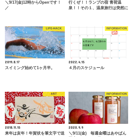
＼9/17(金)12時からOpenです！
行くぜ！！ランプの宿 青荷温
／
泉！！その１、温泉旅行は突然に
LIFE-HACK
INFORMATION
2019.8.17
2022.4.15
スイミング始めて1ヶ月半。
４月のスケジュール
ART
INFORMATION
2018.11.15
2020.9.9
来年は亥年！年賀状を筆文字で送
＼9/11(金) 毎週金曜はあやぱん